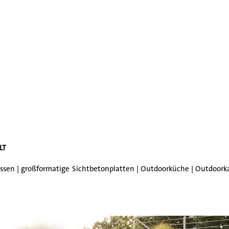
LT
sen | großformatige Sichtbetonplatten | Outdoorküche | Outdoorkam